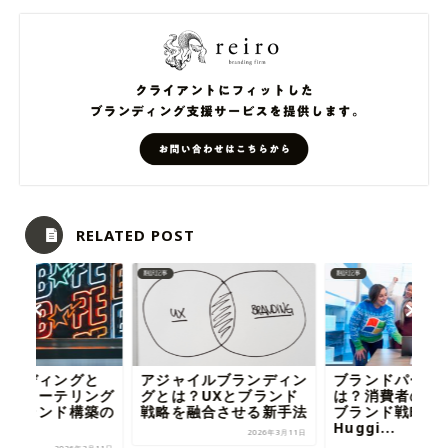
RELATED POST
翻訳記事
翻訳記事
ランディングと
アジャイルブランディン
ブランドパート
トーリーテリング
グとは？UXとブランド
は？消費者の声
るブランド構築の
戦略を融合させる新手法
ブランド戦略を
Huggi...
2026年3月11日
2026年3月11日