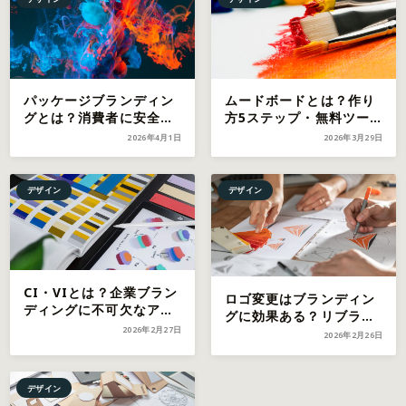
パッケージブランディン
ムードボードとは？作り
グとは？消費者に安全性
方5ステップ・無料ツー
が伝わるデザイン戦略と
ル3選・デザイン活用事
2026年4月1日
2026年3月29日
業種別成功事例【2026年
例を徹底解説【2026年最
最新】
新】
デザイン
デザイン
CI・VIとは？企業ブラン
ロゴ変更はブランディン
ディングに不可欠なアイ
グに効果ある？リブラン
デンティティ設計の基本
2026年2月27日
ディング成功・失敗事例
2026年2月26日
と事例
10選と設計ポイント
デザイン