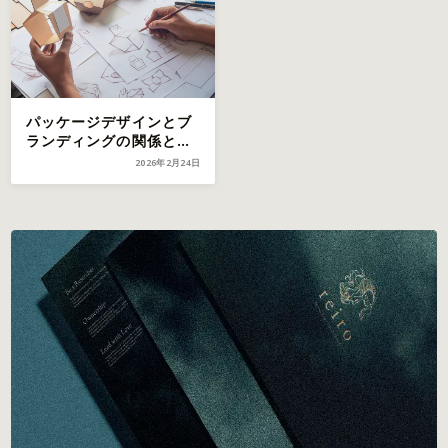
パッケージデザインとブ
ランディングの関係と
は？成功事例7選と作り
2026年2月24日
方3ステップ