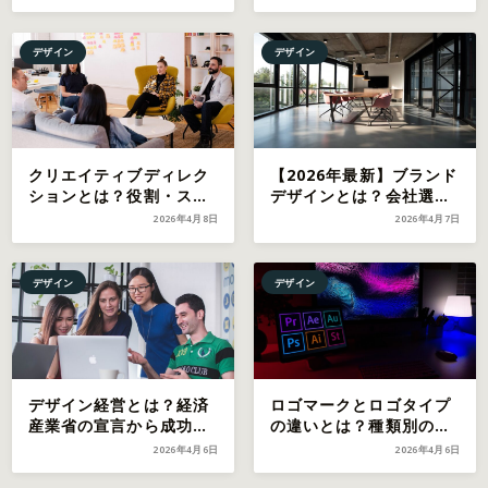
徹底解説【2026年最新】
解説【2026年最新】
デザイン
デザイン
クリエイティブディレク
【2026年最新】ブランド
ションとは？役割・スキ
デザインとは？会社選び
ル・プロセスを徹底解説
のポイント・費用相場・
2026年4月8日
2026年4月7日
【2026年最新】
成功事例を徹底解説
デザイン
デザイン
デザイン経営とは？経済
ロゴマークとロゴタイプ
産業省の宣言から成功事
の違いとは？種類別の特
例・導入ステップまで解
徴・選び方・有名企業事
2026年4月6日
2026年4月6日
説【2026年最新】
例【2026年最新】