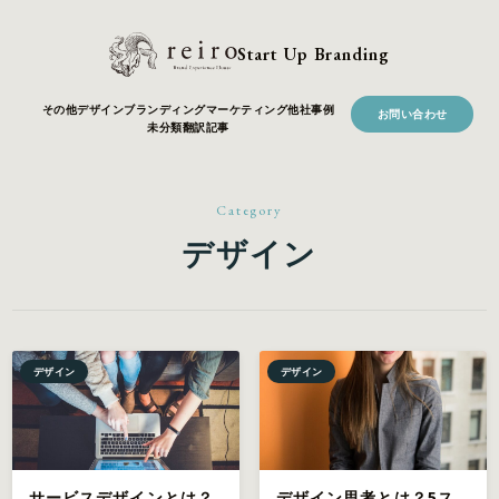
Start Up Branding
その他
デザイン
ブランディング
マーケティング
他社事例
お問い合わせ
未分類
翻訳記事
Category
デザイン
デザイン
デザイン
サービスデザインとは？
デザイン思考とは？5ス