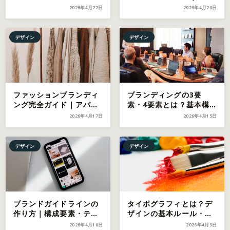
体験設計とUXデザイン連
ブランド構築戦略と世界
2026年4月22日
2026年4月20日
携の実践法【2026年最
のトップブランド事例
新】
【2026年最新】
デザイン
デザイン
ファッションブランディ
ブランディングの3要
ング完全ガイド｜アパレ
素・4要素とは？基本構
ルブランドの差別化戦略
造と実践への活かし方を
2026年4月17日
2026年4月15日
と成功事例【2026年最
徹底解説【2026年最新】
新】
デザイン
デザイン
ブランドガイドラインの
タイポグラフィとは？デ
作り方｜構成要素・テン
ザインの基本ルール・フ
プレート・運用のコツを
ォント選びのコツを徹底
2026年4月10日
2026年4月9日