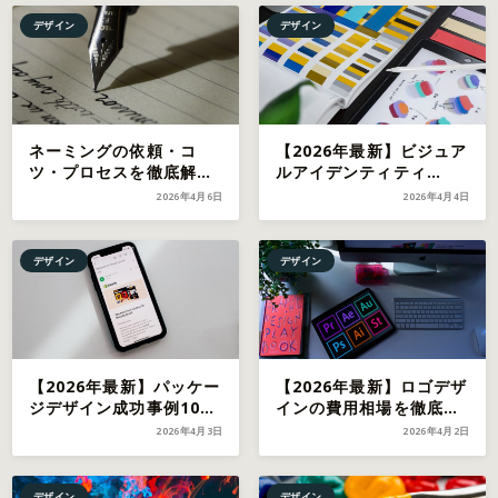
デザイン
デザイン
ネーミングの依頼・コ
【2026年最新】ビジュア
ツ・プロセスを徹底解説
ルアイデンティティ
｜売れる商品名のつけ方
（VI）とは？事例5選と
2026年4月6日
2026年4月4日
【2026年最新】
作り方を徹底解説
デザイン
デザイン
【2026年最新】パッケー
【2026年最新】ロゴデザ
ジデザイン成功事例10選
インの費用相場を徹底比
｜売上を変えたリニュー
較｜依頼先別の料金・選
2026年4月3日
2026年4月2日
アル事例と進め方
び方ガイド
デザイン
デザイン