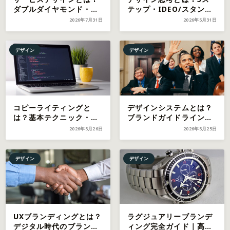
ダブルダイヤモンド・サ
テップ・IDEO/スタンフ
ービスブループリント・
ォードd.schoolの手法と
2026年7月31日
2026年5月31日
成功事例で学ぶ完全ガイ
ブランディング活用法
ド【2026年最新】
【2026年最新】
デザイン
デザイン
コピーライティングと
デザインシステムとは？
は？基本テクニック・フ
ブランドガイドラインと
レームワーク・ブランド
の違い・構築方法・運用
2026年5月26日
2026年5月25日
構築への活用法【2026年
ガイド【2026年最新】
最新】
デザイン
デザイン
UXブランディングとは？
ラグジュアリーブランデ
デジタル時代のブランド
ィング完全ガイド｜高級