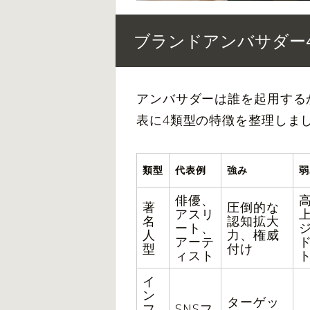
ブランドアンバサダー
アンバサダーは誰を起用する
表に4類型の特徴を整理しま
類型
代表例
強み
弱
俳優、
著
圧倒的な
アスリ
名
認知拡大
ート、
人
力、権威
アーテ
型
付け
ィスト
イ
ン
ターゲッ
フ
SNSフ