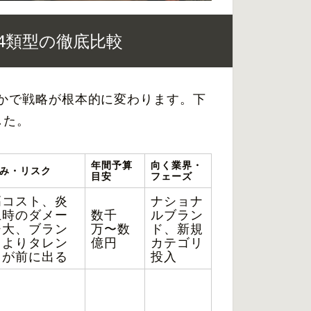
4類型の徹底比較
かで戦略が根本的に変わります。下
した。
年間予算
向く業界・
み・リスク
目安
フェーズ
高コスト、炎
ナショナ
上時のダメー
数千
ルブラン
ジ大、ブラン
万〜数
ド、新規
ドよりタレン
億円
カテゴリ
トが前に出る
投入